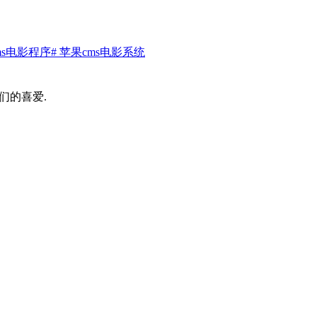
ms电影程序
# 苹果cms电影系统
们的喜爱.