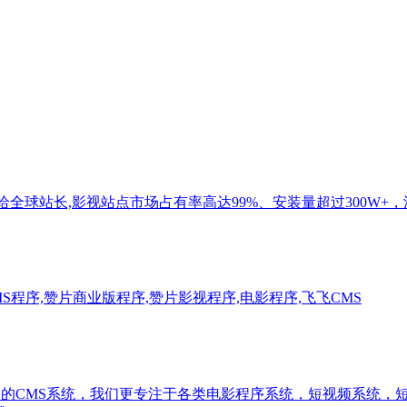
提供给全球站长,影视站点市场占有率高达99%、安装量超过300W
,赞片CMS程序,赞片商业版程序,赞片影视程序,电影程序,飞飞CMS
择的CMS系统，我们更专注于各类电影程序系统，短视频系统，短