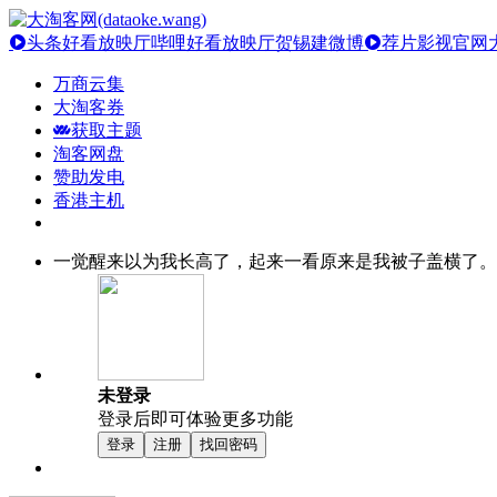
头条好看放映厅
哔哩好看放映厅
贺锡建微博
荐片影视官网
万商云集
大淘客券
获取主题
淘客网盘
赞助发电
香港主机
一觉醒来以为我长高了，起来一看原来是我被子盖横了。
未登录
登录后即可体验更多功能
登录
注册
找回密码