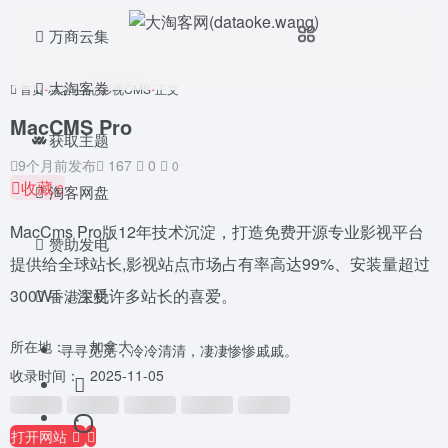
万商云集
大淘客券
首页
•
域名主机
•
影视CMS
•
正文
MacCMS Pro
获取主题
9个月前发布
167
0
0
收藏
0
淘客网盘
MacCms Pro版12年技术沉淀，打造免费开源专业影视平台
赞助发电
提供给全球站长,影视站点市场占有率高达99%、安装量超过
300W+，深受许多站长的喜爱。
香港主机
所在地：
加拿大
寻寻觅觅，冷冷清清，凄凄惨惨戚戚。
收录时间：
2025-11-05
打开网站