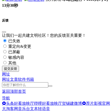
13分31秒
反馈
让我们一起共建文明社区！您的反馈至关重要！
已失效
重定向&变更
已屏蔽
敏感内容
其他
提交反馈
网址
网址
文章
软件
书籍
返回顶部
首页
导航
头条好看放映厅
哔哩好看放映厅
贺锡建微博
荐片影视官网
大淘客网音乐台
文本转语音