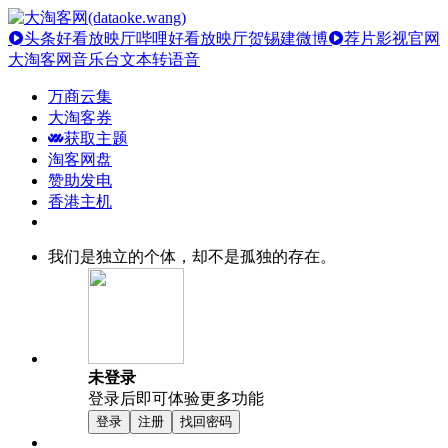
头条好看放映厅
哔哩好看放映厅
贺锡建微博
荐片影视官网
大淘客网音乐台
文本转语音
万商云集
大淘客券
获取主题
淘客网盘
赞助发电
香港主机
我们是独立的个体，却不是孤独的存在。
未登录
登录后即可体验更多功能
登录
注册
找回密码