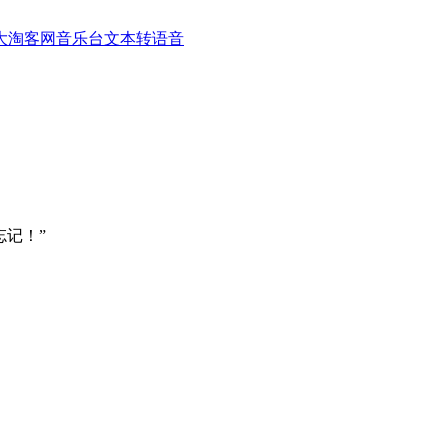
大淘客网音乐台
文本转语音
记！”