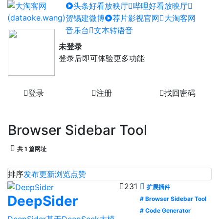
头条好看放映厅
哔哩好看放映厅
贺锡建微博
荐片影视官网
大淘客网
音乐台
文本转语音
未登录
登录后即可体验更多功能
登录
注册
找回密码
Browser Sidebar Tool
共 1 篇网址
排序
发布
更新
浏览
点赞
231
扩展插件
DeepSider
# Browser Sidebar Tool
# Code Generator
DeepSider基于DeepSeek大模