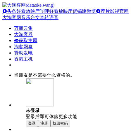
头条好看放映厅
哔哩好看放映厅
贺锡建微博
荐片影视官网
大淘客网音乐台
文本转语音
万商云集
大淘客券
获取主题
淘客网盘
赞助发电
香港主机
当朋友是不需要什么资格的。
未登录
登录后即可体验更多功能
登录
注册
找回密码