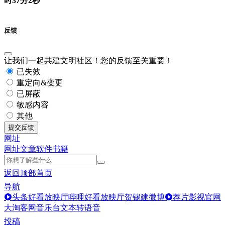
时37分2秒
反馈
让我们一起共建文明社区！您的反馈至关重要！
已失效
重定向&变更
已屏蔽
敏感内容
其他
提交反馈
网址
网址
文章
软件
书籍
返回顶部
首页
导航
头条好看放映厅
哔哩好看放映厅
贺锡建微博
荐片影视官网
大淘客网音乐台
文本转语音
投稿