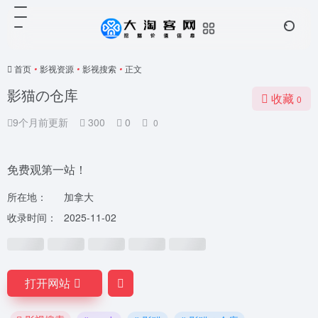
首页
•
影视资源
•
影视搜索
•
正文
影猫の仓库
收藏
0
9个月前更新
300
0
0
免费观第一站！
所在地：
加拿大
收录时间：
2025-11-02
打开网站