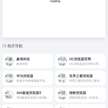
相关导航
象塔科技
UC浏览器官网
象塔科技
UC浏览器是全球6亿用户共同选择的智能手机浏览器，登陆UC官网免费下载UC浏览器安卓版/iPhone版，给您超快感的上网体验！
华为浏览器
世界之窗浏览器
探索华为终端最新手机、穿戴、电脑、平板、智慧屏、耳机音箱、全屋智能、路由器，了解相关配件及软件应用，并获取产品服务与支持。
世界之窗6是世界之窗全新开发的一款小巧、快速的双核浏览器。他具有体积小巧、启动速度快、打开网页快、资源占用小、使用流畅等特色，在中、低配置的电脑上优势更加明显。
360极速浏览器X
猎豹浏览器
360极速浏览器X-360极速浏览器【官网】下载中心
猎豹浏览器是一款安全可靠的双核浏览器，猎豹安全浏览器为用户提供更快更安全的浏览器上网防护，猎豹安全浏览器可识别网址安全，拥有大量新皮肤和海量插件，猎豹浏览器是一款便捷，高效，安全的浏览器。选择浏览器就请下载猎豹安全浏览器