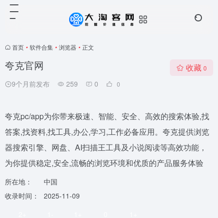
首页
•
软件合集
•
浏览器
•
正文
夸克官网
收藏
0
9个月前发布
259
0
0
夸克pc/app为你带来极速、智能、安全、高效的搜索体验,找
答案,找资料,找工具,办公,学习,工作必备应用。夸克提供浏览
器搜索引擎、网盘、AI扫描王工具及小说阅读等高效功能，
为你提供稳定,安全,流畅的浏览环境和优质的产品服务体验
所在地：
中国
收录时间：
2025-11-09
2+
1-
1+
0
1+