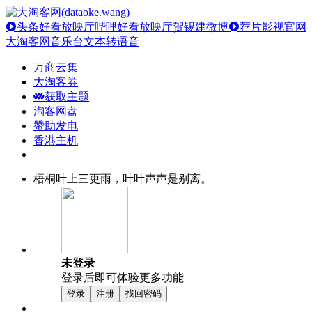
头条好看放映厅
哔哩好看放映厅
贺锡建微博
荐片影视官网
大淘客网音乐台
文本转语音
万商云集
大淘客券
获取主题
淘客网盘
赞助发电
香港主机
梧桐叶上三更雨，叶叶声声是别离。
未登录
登录后即可体验更多功能
登录
注册
找回密码