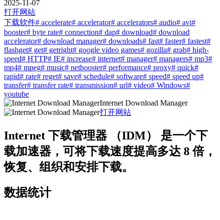
2025-11-07
打开网站
下载软件
# accelerate
# accelerator
# accelerators
# audio
# avi
#
booster
# byte rate
# connection
# dap
# download
# download
accelerator
# download manager
# downloads
# fast
# faster
# fastest
#
flashget
# get
# getright
# google video games
# gozilla
# grab
# high-
speed
# HTTP
# IE
# increase
# internet
# manager
# managers
# mp3
#
mp4
# mpeg
# music
# netbooster
# performance
# proxy
# quick
#
rapid
# rate
# reget
# save
# schedule
# software
# speed
# speed up
#
transfer
# transfer rate
# transmission
# url
# video
# Windows
#
youtube
Internet Download Manager
打开网站
Internet 下载管理器 （IDM） 是一个下
载加速器，可将下载速度提高多达 8 倍，
恢复、组织和安排下载。
数据统计