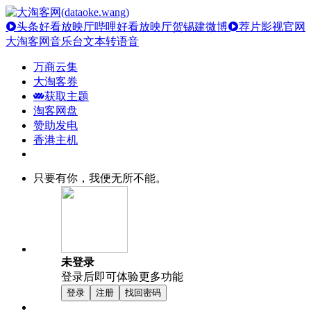
头条好看放映厅
哔哩好看放映厅
贺锡建微博
荐片影视官网
大淘客网音乐台
文本转语音
万商云集
大淘客券
获取主题
淘客网盘
赞助发电
香港主机
只要有你，我便无所不能。
未登录
登录后即可体验更多功能
登录
注册
找回密码