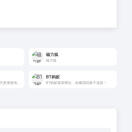
磁力狐
磁力狐
BT蚂蚁
磁力虎搜索引擎，致力于让网民更便捷地获取新建链接任务下载链接，找到所求。超过千亿的磁力链接数据库,可以瞬间找到相关搜索结果。
BT蚂蚁最新网址，收藏我回家不迷路！