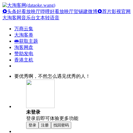
头条好看放映厅
哔哩好看放映厅
贺锡建微博
荐片影视官网
大淘客网音乐台
文本转语音
万商云集
大淘客券
获取主题
淘客网盘
赞助发电
香港主机
要优秀啊，不然怎么遇见优秀的人！
未登录
登录后即可体验更多功能
登录
注册
找回密码