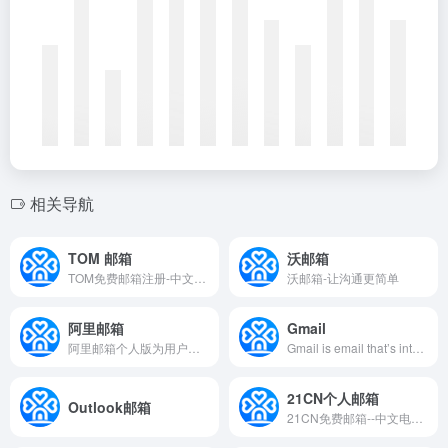
相关导航
TOM 邮箱
沃邮箱
TOM免费邮箱注册-中文电子邮箱最早期品牌之一，设有独立海外服务器，安全加密通道，多通道7*24小时客户服务。邮箱支持各种客户端收发，垃圾邮件拦截率超98%。好用的安全邮箱有：免费邮箱,企业邮箱,商务邮箱,VIP邮箱
沃邮箱-让沟通更简单
阿里邮箱
Gmail
阿里邮箱个人版为用户提供高效稳定便捷的电子邮箱服务，免费注册邮箱送2G超大附件，60G容量，您可以在电脑网页、手机端注册、登录阿里邮箱个人版。
Gmail is email that’s intuitive, efficient, and useful. 15 GB of storage, less spam, and mobile access.
21CN个人邮箱
Outlook邮箱
21CN免费邮箱--中文电子邮箱著名品牌之一。大容量，免费开通手机号码邮，10G超大空间。支持PC、手机、平板的客户端收发电子邮件。清新界面-高效杀毒-积分有奖活动。