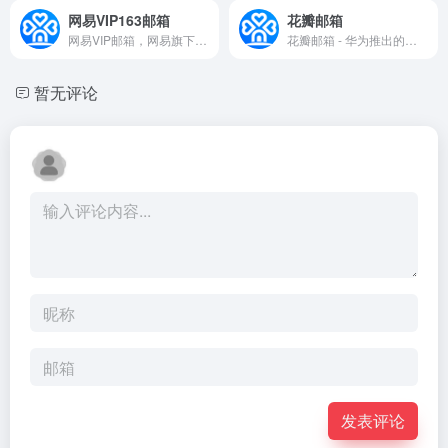
网易VIP163邮箱
花瓣邮箱
网易VIP邮箱，网易旗下高端邮箱品牌，安全、专业、高效的个人收费邮箱，精英人士必备。超大容量的邮箱，一对一管家服务，专属收发通道，海外服务器全球互通，超高垃圾病毒拦截率，支持400封邮件群发，20G超大附件，128G超大网盘，中英文邮箱，无广告界面，邮件恢复，邮件撤回等强大办公功能。20年的品质追求，高端个人办公请选择网易VIP邮箱！
花瓣邮箱 - 华为推出的电子邮件服务
暂无评论
发表评论