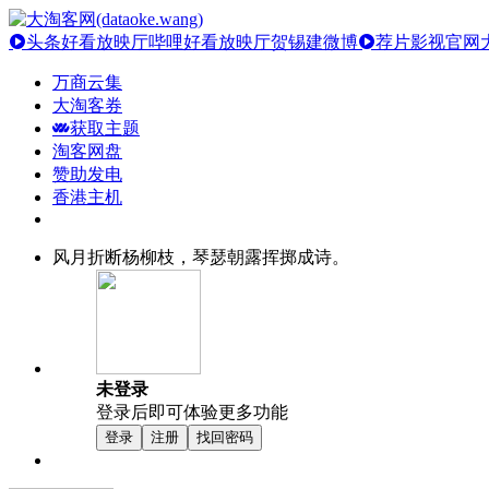
头条好看放映厅
哔哩好看放映厅
贺锡建微博
荐片影视官网
万商云集
大淘客券
获取主题
淘客网盘
赞助发电
香港主机
风月折断杨柳枝，琴瑟朝露挥掷成诗。
未登录
登录后即可体验更多功能
登录
注册
找回密码