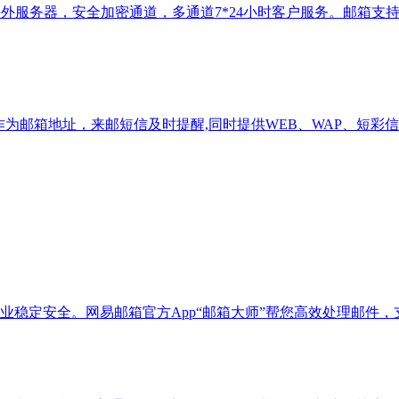
外服务器，安全加密通道，多通道7*24小时客户服务。邮箱支
om作为邮箱地址，来邮短信及时提醒,同时提供WEB、WAP、短彩
业稳定安全。网易邮箱官方App“邮箱大师”帮您高效处理邮件，支