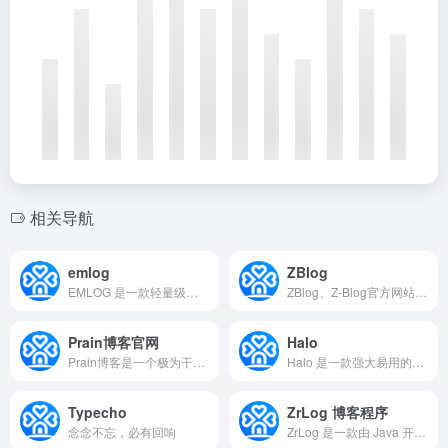
相关导航
emlog
ZBlog
EMLOG 是一款轻量级开源博客和CMS建站系统，速度快、省资源、易上手，适合各种规模的站点搭建。
ZBlog、Z-Blog官方网站，开源免费、小巧强大的博客程序与CMS建站系统
Prain博客官网
Halo
Prain博客是一个极为干净的开源PHP轻博客程序，比一张图片还小，不到150K，不需要数据库，无任何依赖，冰清玉洁，纤尘不染，以最直观最干净的方式呈现给用户，可在应用中心一键安装主题和扩展功能。
Halo 是一款强大易用的开源建站工具，配合上不同的模板与插件，可以很好地帮助你构建你心中的理想站点。
Typecho
ZrLog 博客程序
念念不忘，必有回响
ZrLog 是一款由 Java 开发的专业开源博客系统和个人博客程序，支持 Markdown 编辑、插件扩展、主题自定义、一键部署。轻量高效、安全稳定，适合开发者和个人建站用户。无论是搭建个人博客还是内容创作平台，ZrLog 都能快速搭建并灵活管理博客内容。