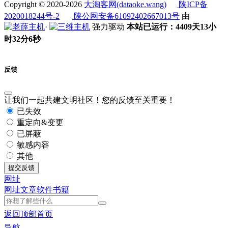
Copyright © 2020-2026
大淘客网(dataoke.wang)
陕ICP备
2020018244号-2
陕公网安备61092402667013号
由
·
强力驱动
本站已运行：4409天13小
时32分7秒
反馈
让我们一起共建文明社区！您的反馈至关重要！
已失效
重定向&变更
已屏蔽
敏感内容
其他
提交反馈
网址
网址
文章
软件
书籍
返回顶部
首页
导航