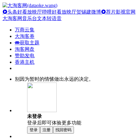
头条好看放映厅
哔哩好看放映厅
贺锡建微博
荐片影视官网
大淘客网音乐台
文本转语音
万商云集
大淘客券
获取主题
淘客网盘
赞助发电
香港主机
别因为暂时的情愫做出永远的决定。
未登录
登录后即可体验更多功能
登录
注册
找回密码