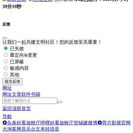
39分19秒
反馈
让我们一起共建文明社区！您的反馈至关重要！
已失效
重定向&变更
已屏蔽
敏感内容
其他
提交反馈
网址
网址
文章
软件
书籍
返回顶部
首页
导航
头条好看放映厅
哔哩好看放映厅
贺锡建微博
荐片影视官网
大淘客网音乐台
文本转语音