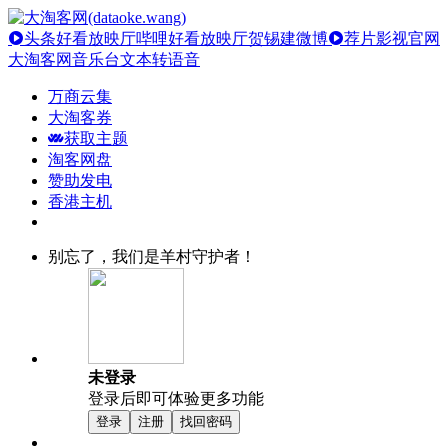
头条好看放映厅
哔哩好看放映厅
贺锡建微博
荐片影视官网
大淘客网音乐台
文本转语音
万商云集
大淘客券
获取主题
淘客网盘
赞助发电
香港主机
别忘了，我们是羊村守护者！
未登录
登录后即可体验更多功能
登录
注册
找回密码