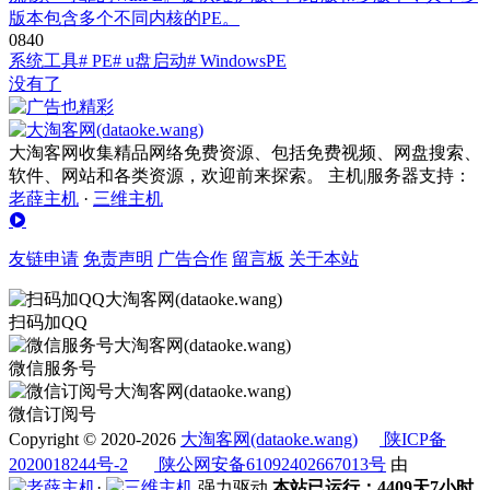
版本包含多个不同内核的PE。
0
84
0
系统工具
# PE
# u盘启动
# WindowsPE
没有了
大淘客网收集精品网络免费资源、包括免费视频、网盘搜索、
软件、网站和各类资源，欢迎前来探索。 主机|服务器支持：
老薛主机
·
三维主机
友链申请
免责声明
广告合作
留言板
关于本站
扫码加QQ
微信服务号
微信订阅号
Copyright © 2020-2026
大淘客网(dataoke.wang)
陕ICP备
2020018244号-2
陕公网安备61092402667013号
由
·
强力驱动
本站已运行：4409天7小时