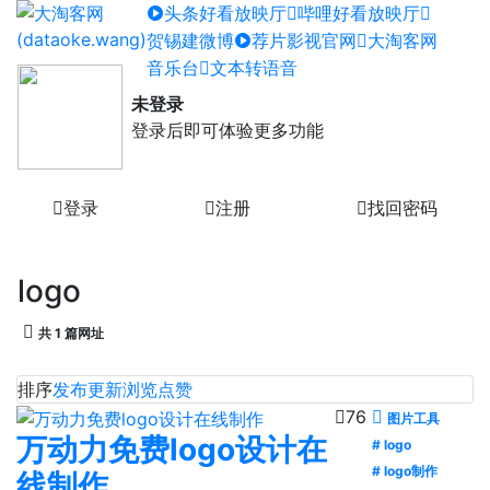
头条好看放映厅
哔哩好看放映厅
贺锡建微博
荐片影视官网
大淘客网
音乐台
文本转语音
未登录
登录后即可体验更多功能
登录
注册
找回密码
logo
共 1 篇网址
排序
发布
更新
浏览
点赞
76
图片工具
万动力免费logo设计在
# logo
# logo制作
线制作