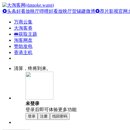
头条好看放映厅
哔哩好看放映厅
贺锡建微博
荐片影视官网
万商云集
大淘客券
获取主题
淘客网盘
赞助发电
香港主机
清算，终将到来。
未登录
登录后即可体验更多功能
登录
注册
找回密码