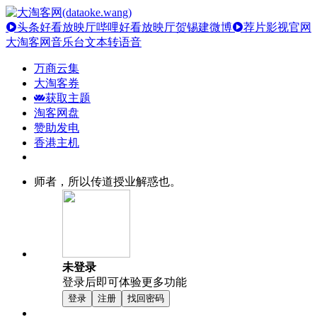
头条好看放映厅
哔哩好看放映厅
贺锡建微博
荐片影视官网
大淘客网音乐台
文本转语音
万商云集
大淘客券
获取主题
淘客网盘
赞助发电
香港主机
师者，所以传道授业解惑也。
未登录
登录后即可体验更多功能
登录
注册
找回密码