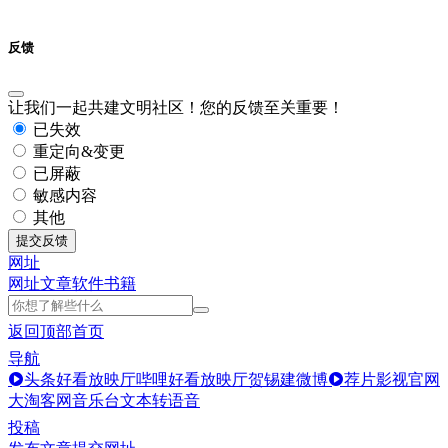
反馈
让我们一起共建文明社区！您的反馈至关重要！
已失效
重定向&变更
已屏蔽
敏感内容
其他
提交反馈
网址
网址
文章
软件
书籍
返回顶部
首页
导航
头条好看放映厅
哔哩好看放映厅
贺锡建微博
荐片影视官网
大淘客网音乐台
文本转语音
投稿