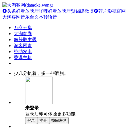
头条好看放映厅
哔哩好看放映厅
贺锡建微博
荐片影视官网
大淘客网音乐台
文本转语音
万商云集
大淘客券
获取主题
淘客网盘
赞助发电
香港主机
少几分执着，多一些洒脱。
未登录
登录后即可体验更多功能
登录
注册
找回密码