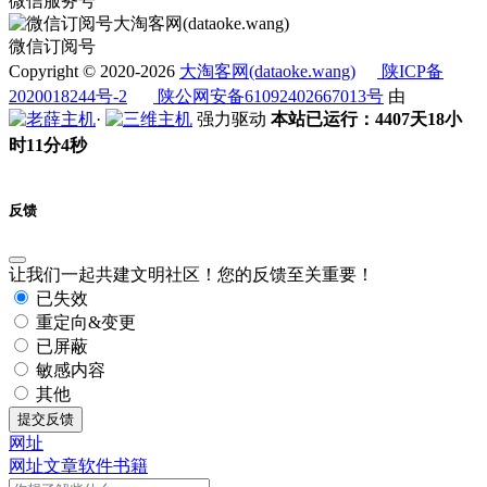
微信服务号
微信订阅号
Copyright © 2020-2026
大淘客网(dataoke.wang)
陕ICP备
2020018244号-2
陕公网安备61092402667013号
由
·
强力驱动
本站已运行：4407天18小
时11分4秒
反馈
让我们一起共建文明社区！您的反馈至关重要！
已失效
重定向&变更
已屏蔽
敏感内容
其他
提交反馈
网址
网址
文章
软件
书籍