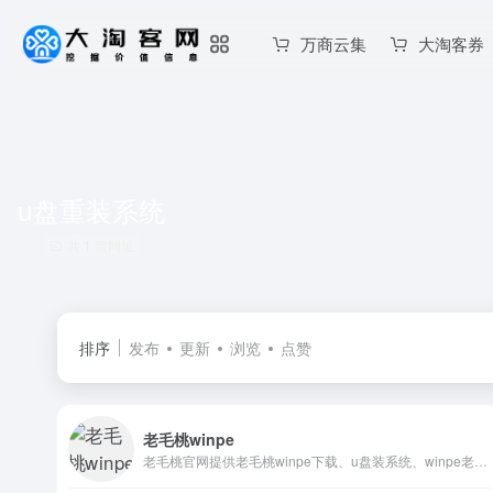
万商云集
大淘客券
u盘重装系统
共 1 篇网址
排序
发布
更新
浏览
点赞
老毛桃winpe
老毛桃官网提供老毛桃winpe下载、u盘装系统、winpe老毛桃U盘启动盘制作工具下载、老毛桃winpe硬盘版一键制作，兼容多种机型。及老毛桃winpe的相关使用教程，简单上手。