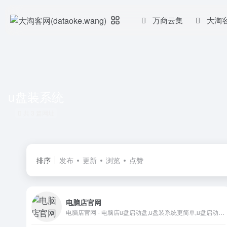
万商云集
大淘
u盘装系统
共 3 篇网址
排序
发布
更新
浏览
点赞
电脑店官网
电脑店官网 - 电脑店u盘启动盘,u盘装系统更简单,u盘启动盘制作工具一键制作u盘pe系统,pe工具功能丰富,除重装系统外,还能修复各种常见电脑问题