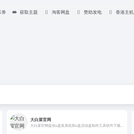
客券
获取主题
淘客网盘
赞助发电
香港主机
大白菜官网
大白菜官网提供u盘装系统和u盘启动盘制作工具软件下载及教程,u盘启动盘制作工具快速制作万能一键U盘装系统启动盘,识别不同硬盘驱动winpe系统，一键操作完成u盘装系统。