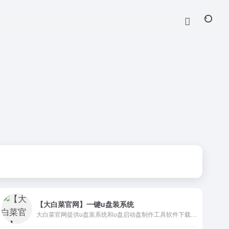
【大白菜官网】一键u盘装系统
大白菜官网提供u盘装系统和u盘启动盘制作工具软件下载及教程,u盘启动盘制作工具快速制作万能一键U盘装系统启动盘,识别不同硬盘驱动winpe系统，一键操作完成u盘装系统。