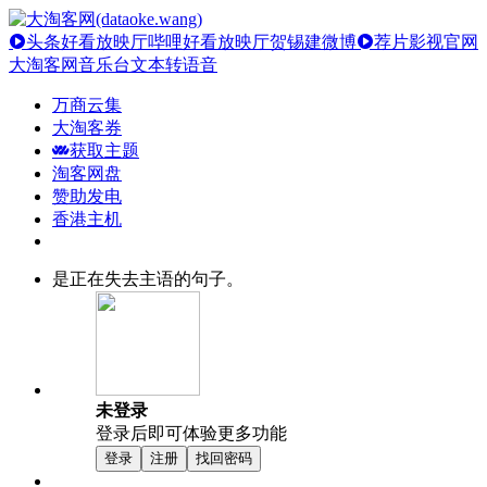
头条好看放映厅
哔哩好看放映厅
贺锡建微博
荐片影视官网
大淘客网音乐台
文本转语音
万商云集
大淘客券
获取主题
淘客网盘
赞助发电
香港主机
是正在失去主语的句子。
未登录
登录后即可体验更多功能
登录
注册
找回密码