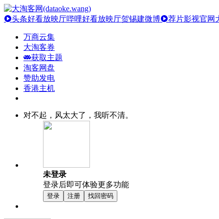
头条好看放映厅
哔哩好看放映厅
贺锡建微博
荐片影视官网
万商云集
大淘客券
获取主题
淘客网盘
赞助发电
香港主机
对不起，风太大了，我听不清。
未登录
登录后即可体验更多功能
登录
注册
找回密码