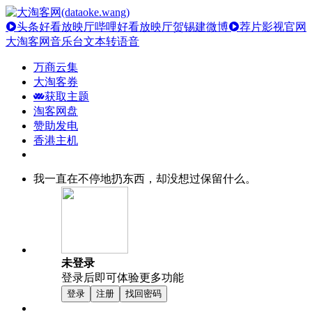
头条好看放映厅
哔哩好看放映厅
贺锡建微博
荐片影视官网
大淘客网音乐台
文本转语音
万商云集
大淘客券
获取主题
淘客网盘
赞助发电
香港主机
我一直在不停地扔东西，却没想过保留什么。
未登录
登录后即可体验更多功能
登录
注册
找回密码