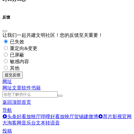
反馈
让我们一起共建文明社区！您的反馈至关重要！
已失效
重定向&变更
已屏蔽
敏感内容
其他
提交反馈
网址
网址
文章
软件
书籍
返回顶部
首页
导航
头条好看放映厅
哔哩好看放映厅
贺锡建微博
荐片影视官网
大淘客网音乐台
文本转语音
投稿