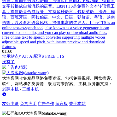
选择，可调节语速和语调，提供即时试听和下载功能。快速将
文字转换成自然流畅的语音。LibreTTS是免费的文本转语音工
具，提供语音合成服务，支持多种语言，包括英语、法语、德
语、西班牙语、阿拉伯语、中文、日语、朝鲜语、粤语、越南
语等，以及多种语音风格，提供丰富的讲述人。LibreTTS is an
online text-to-speech tool, also known as a voice generator, it can
convert text to audio, and you can play or download audio files.
Free online text-to-speech converter supporting multiple voices,
adjustable speed and pitch, with instant preview and download
features.
0
116
0
常用站点
# AI
# AI配音
# FREE TTS
没有了
大淘客网收集精品网络免费资源、包括免费视频、网盘搜索、
软件、网站和各类资源，欢迎前来探索。 主机|服务器支持：
老薛主机
·
三维主机
友链申请
免责声明
广告合作
留言板
关于本站