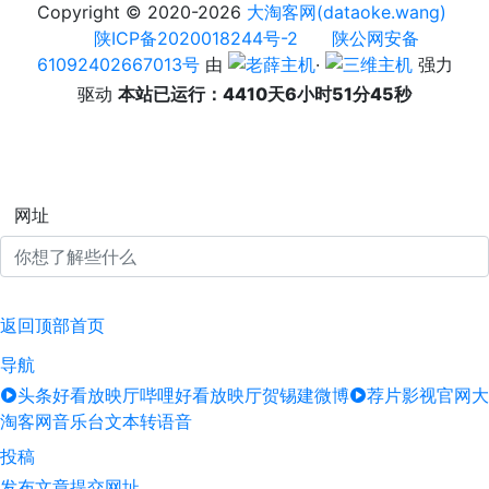
Copyright © 2020-2026
大淘客网(dataoke.wang)
陕ICP备2020018244号-2
陕公网安备
61092402667013号
由
·
强力
驱动
本站已运行：4410天6小时51分45秒
网址
返回顶部
首页
导航
头条好看放映厅
哔哩好看放映厅
贺锡建微博
荐片影视官网
大
淘客网音乐台
文本转语音
投稿
发布文章
提交网址