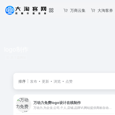
万商云集
大淘客券
logo制作
共 1 篇网址
排序
发布
更新
浏览
点赞
万动力免费logo设计在线制作
万动力,为企业,公司,个人,店铺,品牌VI,网站提供商标自动在线logo生成,文字图标图片设计,标志艺术字体设计,字母头像制作,姓名字logo设计,创意loog制作,英文logo,无水印透明logo,可自己下载源文件.