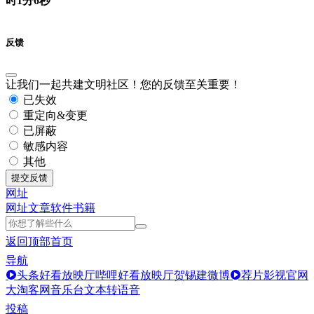
时1分6秒
反馈
让我们一起共建文明社区！您的反馈至关重要！
已失效
重定向&变更
已屏蔽
敏感内容
其他
提交反馈
网址
网址
文章
软件
书籍
返回顶部
首页
导航
头条好看放映厅
哔哩好看放映厅
贺锡建微博
荐片影视官网
大淘客网音乐台
文本转语音
投稿