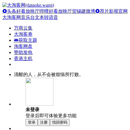
头条好看放映厅
哔哩好看放映厅
贺锡建微博
荐片影视官网
大淘客网音乐台
文本转语音
万商云集
大淘客券
获取主题
淘客网盘
赞助发电
香港主机
清醒的人，从不会被烦恼所打败。
未登录
登录后即可体验更多功能
登录
注册
找回密码