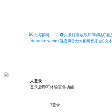
头条好看放映厅
哔哩好看
视官网
大淘客网音乐台
文
未登录
登录后即可体验更多功能
登录