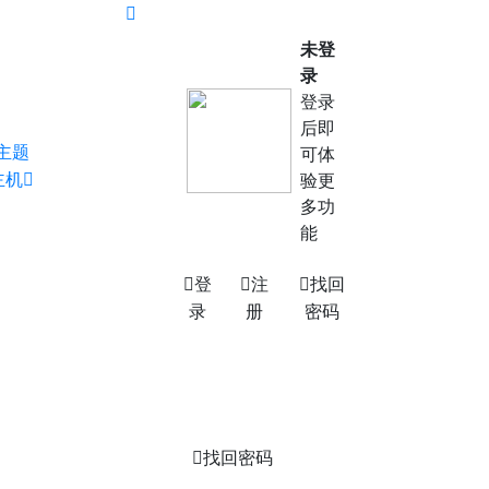
未登
录
登录
后即
主题
可体
主机
验更
多功
能
登
注
找回
录
册
密码
找回密码