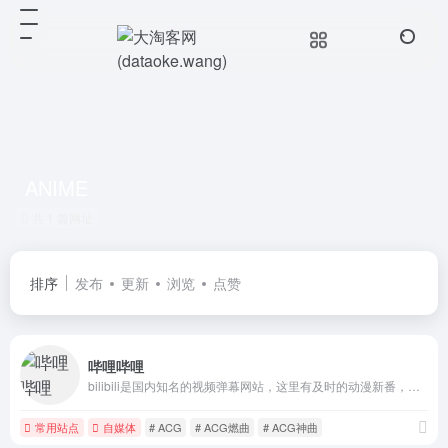
ANIME
共 1 篇网址
排序
发布
更新
浏览
点赞
哔哩哔哩
bilibili是国内知名的视频弹幕网站，这里有及时的动漫新番，活跃的ACG氛围，有创意的Up主。大家可以在这里找到许多欢乐。
常用站点
自媒体
# ACG
# ACG燃曲
# ACG神曲