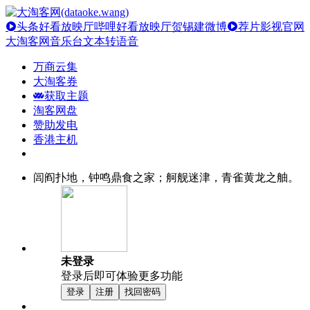
头条好看放映厅
哔哩好看放映厅
贺锡建微博
荐片影视官网
大淘客网音乐台
文本转语音
万商云集
大淘客券
获取主题
淘客网盘
赞助发电
香港主机
闾阎扑地，钟鸣鼎食之家；舸舰迷津，青雀黄龙之舳。
未登录
登录后即可体验更多功能
登录
注册
找回密码