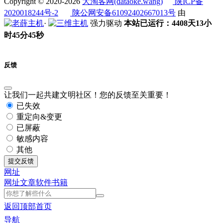
Copyright © 2020-2026
大淘客网(dataoke.wang)
陕ICP备
2020018244号-2
陕公网安备61092402667013号
由
·
强力驱动
本站已运行：4408天13小
时45分45秒
反馈
让我们一起共建文明社区！您的反馈至关重要！
已失效
重定向&变更
已屏蔽
敏感内容
其他
提交反馈
网址
网址
文章
软件
书籍
返回顶部
首页
导航