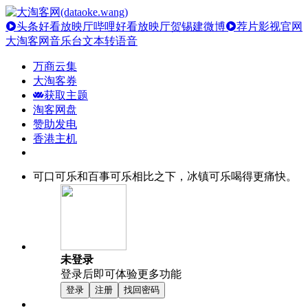
头条好看放映厅
哔哩好看放映厅
贺锡建微博
荐片影视官网
大淘客网音乐台
文本转语音
万商云集
大淘客券
获取主题
淘客网盘
赞助发电
香港主机
可口可乐和百事可乐相比之下，冰镇可乐喝得更痛快。
未登录
登录后即可体验更多功能
登录
注册
找回密码