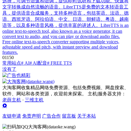
选择，可调节语速和语调，提供即时试听和下载功能。快速将
文字转换成自然流畅的语音。LibreTTS是免费的文本转语音工
具，提供语音合成服务，支持多种语言，包括英语、法语、德
语、西班牙语、阿拉伯语、中文、日语、朝鲜语、粤语、越南
语等，以及多种语音风格，提供丰富的讲述人。LibreTTS is an
online text-to-speech tool, also known as a voice generator, it can
convert text to audio, and you can play or download audio files.
Free online text-to-speech converter supporting multiple voices,
adjustable speed and pitch, with instant preview and download
features.
0
115
0
常用站点
# AI
# AI配音
# FREE TTS
没有了
大淘客网收集精品网络免费资源、包括免费视频、网盘搜索、
软件、网站和各类资源，欢迎前来探索。 主机|服务器支持：
老薛主机
·
三维主机
友链申请
免责声明
广告合作
留言板
关于本站