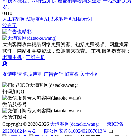
AI技术教程、AI行业知识,覆盖初学者到从业者,一站式解决方
案。
0
41
0
人工智能
# AI导航
# AI技术教程
# AI提示词
没有了
大淘客网收集精品网络免费资源、包括免费视频、网盘搜索、
软件、网站和各类资源，欢迎前来探索。 主机|服务器支持：
老薛主机
·
三维主机
友链申请
免责声明
广告合作
留言板
关于本站
扫码加QQ
微信服务号
微信订阅号
Copyright © 2020-2026
大淘客网(dataoke.wang)
陕ICP备
2020018244号-2
陕公网安备61092402667013号
由