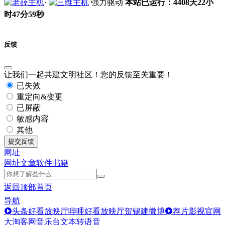
·
强力驱动
本站已运行：4408天22小
时47分59秒
反馈
让我们一起共建文明社区！您的反馈至关重要！
已失效
重定向&变更
已屏蔽
敏感内容
其他
提交反馈
网址
网址
文章
软件
书籍
返回顶部
首页
导航
头条好看放映厅
哔哩好看放映厅
贺锡建微博
荐片影视官网
大淘客网音乐台
文本转语音