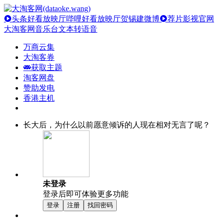
头条好看放映厅
哔哩好看放映厅
贺锡建微博
荐片影视官网
大淘客网音乐台
文本转语音
万商云集
大淘客券
获取主题
淘客网盘
赞助发电
香港主机
长大后，为什么以前愿意倾诉的人现在相对无言了呢？
未登录
登录后即可体验更多功能
登录
注册
找回密码