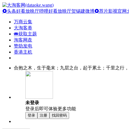
头条好看放映厅
哔哩好看放映厅
贺锡建微博
荐片影视官网
万商云集
大淘客券
获取主题
淘客网盘
赞助发电
香港主机
合抱之木，生于毫末；九层之台，起于累土；千里之行，
未登录
登录后即可体验更多功能
登录
注册
找回密码