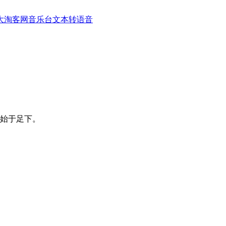
大淘客网音乐台
文本转语音
始于足下。