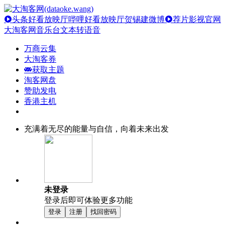
头条好看放映厅
哔哩好看放映厅
贺锡建微博
荐片影视官网
大淘客网音乐台
文本转语音
万商云集
大淘客券
获取主题
淘客网盘
赞助发电
香港主机
充满着无尽的能量与自信，向着未来出发
未登录
登录后即可体验更多功能
登录
注册
找回密码