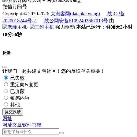
微信订阅号
Copyright © 2020-2026
大淘客网(dataoke.wang)
陕ICP备
2020018244号-2
陕公网安备61092402667013号
由
·
强力驱动
本站已运行：4408天3小时
18分56秒
反馈
让我们一起共建文明社区！您的反馈至关重要！
已失效
重定向&变更
已屏蔽
敏感内容
其他
提交反馈
网址
网址
文章
软件
书籍