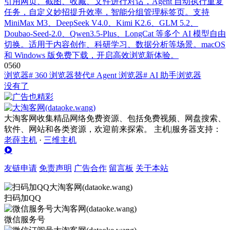
引用网页、截图、收藏、文件进行对话，Agent 自动执行重复
任务，自定义妙招提升效率，智能分组管理标签页。支持
MiniMax M3、DeepSeek V4.0、Kimi K2.6、GLM 5.2、
Doubao-Seed-2.0、Qwen3.5-Plus、LongCat 等多个 AI 模型自由
切换。适用于内容创作、科研学习、数据分析等场景。macOS
和 Windows 版免费下载，开启高效浏览新体验。
0
56
0
浏览器
# 360 浏览器替代
# Agent 浏览器
# AI 助手浏览器
没有了
大淘客网收集精品网络免费资源、包括免费视频、网盘搜索、
软件、网站和各类资源，欢迎前来探索。 主机|服务器支持：
老薛主机
·
三维主机
友链申请
免责声明
广告合作
留言板
关于本站
扫码加QQ
微信服务号