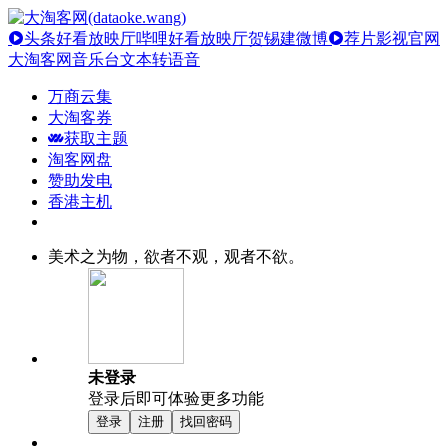
头条好看放映厅
哔哩好看放映厅
贺锡建微博
荐片影视官网
大淘客网音乐台
文本转语音
万商云集
大淘客券
获取主题
淘客网盘
赞助发电
香港主机
美术之为物，欲者不观，观者不欲。
未登录
登录后即可体验更多功能
登录
注册
找回密码