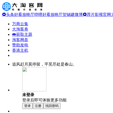
头条好看放映厅
哔哩好看放映厅
贺锡建微博
荐片影视官网
万商云集
大淘客券
获取主题
淘客网盘
赞助发电
香港主机
追风赶月莫停留，平芜尽处是春山。
未登录
登录后即可体验更多功能
登录
注册
找回密码