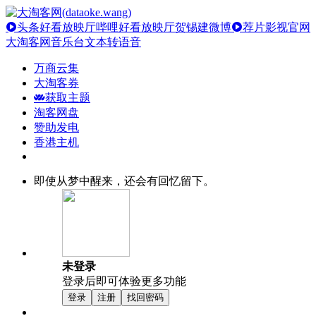
头条好看放映厅
哔哩好看放映厅
贺锡建微博
荐片影视官网
大淘客网音乐台
文本转语音
万商云集
大淘客券
获取主题
淘客网盘
赞助发电
香港主机
即使从梦中醒来，还会有回忆留下。
未登录
登录后即可体验更多功能
登录
注册
找回密码