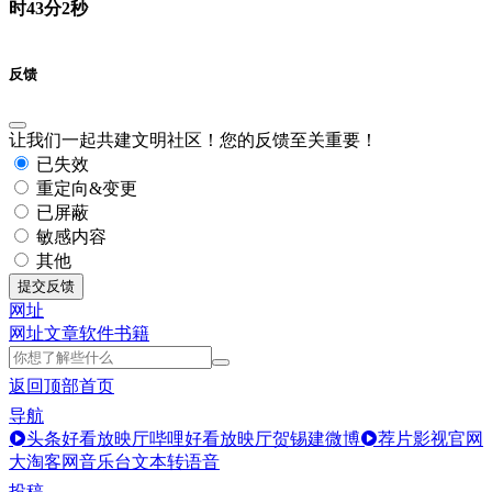
时43分2秒
反馈
让我们一起共建文明社区！您的反馈至关重要！
已失效
重定向&变更
已屏蔽
敏感内容
其他
提交反馈
网址
网址
文章
软件
书籍
返回顶部
首页
导航
头条好看放映厅
哔哩好看放映厅
贺锡建微博
荐片影视官网
大淘客网音乐台
文本转语音
投稿