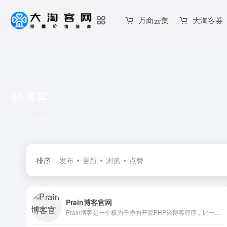
万商云集
大淘客券
轻博客
共 1 篇网址
排序
发布
更新
浏览
点赞
Prain博客官网
Prain博客是一个极为干净的开源PHP轻博客程序，比一张图片还小，不到150K，不需要数据库，无任何依赖，冰清玉洁，纤尘不染，以最直观最干净的方式呈现给用户，可在应用中心一键安装主题和扩展功能。