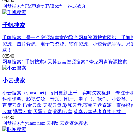
0
425
0
网盘搜索
# FM电台
# TVBox
# 一站式娱乐
千帆搜索
千帆搜索，是一个资源超丰富的聚合网盘资源搜索网站。千帆
资源、图片资源、电子书资源、软件资源、小说资源等等。只
载！
0
354
0
网盘搜索
# 千帆搜索
# 天翼云盘资源搜索
# 夸克网盘资源搜索
小云搜索
小云搜索（yunso.net）每日更新上千，实时失效检测，
科研资料、影视资源、音乐、图片、电子书、软件、小说等。只
百度云盘,迅雷云盘,天翼云盘,彩和云盘,蓝奏云盘资源，直接提
云盘,迅雷云盘,天翼云盘,彩和云盘,蓝奏云盘或者直接下载。
0
348
0
网盘搜索
# yunso.net
# 云搜
# 云盘资源搜索