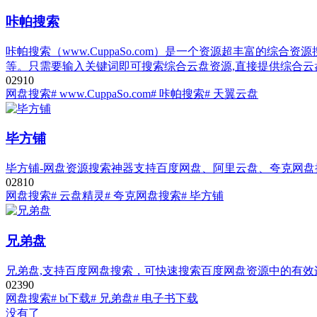
咔帕搜索
咔帕搜索（www.CuppaSo.com）是一个资源超丰富的
等。只需要输入关键词即可搜索综合云盘资源,直接提供综合云
0
291
0
网盘搜索
# www.CuppaSo.com
# 咔帕搜索
# 天翼云盘
毕方铺
毕方铺-网盘资源搜索神器支持百度网盘、阿里云盘、夸克网
0
281
0
网盘搜索
# 云盘精灵
# 夸克网盘搜索
# 毕方铺
兄弟盘
兄弟盘,支持百度网盘搜索，可快速搜索百度网盘资源中的有
0
239
0
网盘搜索
# bt下载
# 兄弟盘
# 电子书下载
没有了