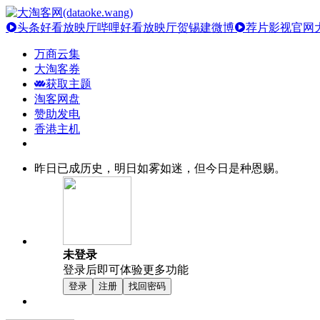
头条好看放映厅
哔哩好看放映厅
贺锡建微博
荐片影视官网
万商云集
大淘客券
获取主题
淘客网盘
赞助发电
香港主机
昨日已成历史，明日如雾如迷，但今日是种恩赐。
未登录
登录后即可体验更多功能
登录
注册
找回密码