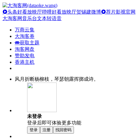
头条好看放映厅
哔哩好看放映厅
贺锡建微博
荐片影视官网
大淘客网音乐台
文本转语音
万商云集
大淘客券
获取主题
淘客网盘
赞助发电
香港主机
风月折断杨柳枝，琴瑟朝露挥掷成诗。
未登录
登录后即可体验更多功能
登录
注册
找回密码