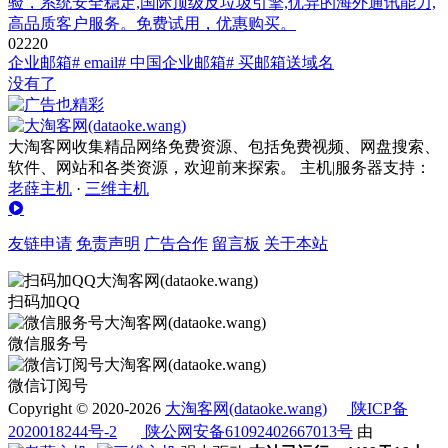
验，系统安全稳定,国际顶级反垃圾引擎,优异的海外通讯能力,
高品质客户服务。免费试用，优惠购买。
0
222
0
企业邮箱
# email
# 中国企业邮箱
# 买邮箱送域名
没有了
大淘客网收集精品网络免费资源、包括免费视频、网盘搜索、
软件、网站和各类资源，欢迎前来探索。 主机|服务器支持：
老薛主机
·
三维主机
友链申请
免责声明
广告合作
留言板
关于本站
扫码加QQ
微信服务号
微信订阅号
Copyright © 2020-2026
大淘客网(dataoke.wang)
陕ICP备
2020018244号-2
陕公网安备61092402667013号
由