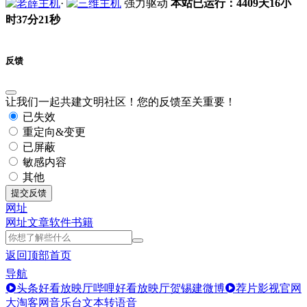
·
强力驱动
本站已运行：4409天16小
时37分21秒
反馈
让我们一起共建文明社区！您的反馈至关重要！
已失效
重定向&变更
已屏蔽
敏感内容
其他
提交反馈
网址
网址
文章
软件
书籍
返回顶部
首页
导航
头条好看放映厅
哔哩好看放映厅
贺锡建微博
荐片影视官网
大淘客网音乐台
文本转语音