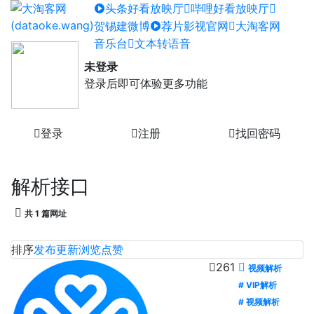
头条好看放映厅
哔哩好看放映厅
贺锡建微博
荐片影视官网
大淘客网
音乐台
文本转语音
未登录
登录后即可体验更多功能
登录
注册
找回密码
解析接口
共 1 篇网址
排序
发布
更新
浏览
点赞
261
视频解析
# VIP解析
# 视频解析