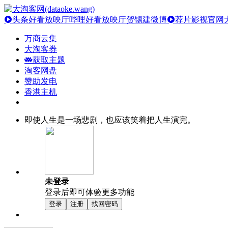
头条好看放映厅
哔哩好看放映厅
贺锡建微博
荐片影视官网
万商云集
大淘客券
获取主题
淘客网盘
赞助发电
香港主机
即使人生是一场悲剧，也应该笑着把人生演完。
未登录
登录后即可体验更多功能
登录
注册
找回密码