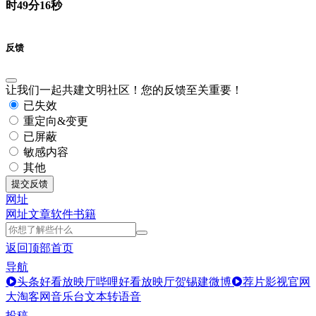
时49分16秒
反馈
让我们一起共建文明社区！您的反馈至关重要！
已失效
重定向&变更
已屏蔽
敏感内容
其他
提交反馈
网址
网址
文章
软件
书籍
返回顶部
首页
导航
头条好看放映厅
哔哩好看放映厅
贺锡建微博
荐片影视官网
大淘客网音乐台
文本转语音
投稿