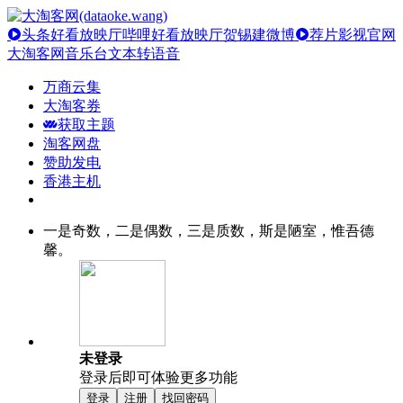
头条好看放映厅
哔哩好看放映厅
贺锡建微博
荐片影视官网
大淘客网音乐台
文本转语音
万商云集
大淘客券
获取主题
淘客网盘
赞助发电
香港主机
一是奇数，二是偶数，三是质数，斯是陋室，惟吾德
馨。
未登录
登录后即可体验更多功能
登录
注册
找回密码