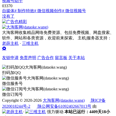
视频号助手
0
337
0
自媒体
# 制作特效
# 微信视频创作
# 微信视频号
没有了
大淘客网收集精品网络免费资源、包括免费视频、网盘搜索、
软件、网站和各类资源，欢迎前来探索。 主机|服务器支持：
老薛主机
·
三维主机
友链申请
免责声明
广告合作
留言板
关于本站
扫码加QQ
微信服务号
微信订阅号
Copyright © 2020-2026
大淘客网(dataoke.wang)
陕ICP备
2020018244号-2
陕公网安备61092402667013号
由
·
强力驱动
本站已运行：4409天18小