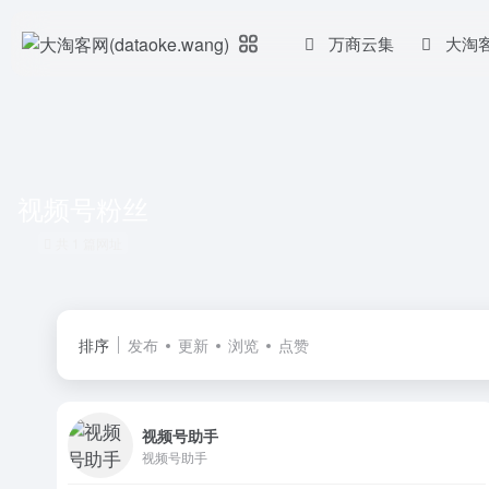
万商云集
大淘
视频号粉丝
共 1 篇网址
排序
发布
更新
浏览
点赞
视频号助手
视频号助手