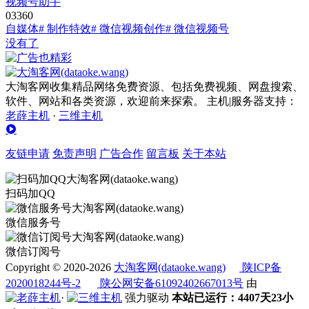
视频号助手
0
336
0
自媒体
# 制作特效
# 微信视频创作
# 微信视频号
没有了
大淘客网收集精品网络免费资源、包括免费视频、网盘搜索、
软件、网站和各类资源，欢迎前来探索。 主机|服务器支持：
老薛主机
·
三维主机
友链申请
免责声明
广告合作
留言板
关于本站
扫码加QQ
微信服务号
微信订阅号
Copyright © 2020-2026
大淘客网(dataoke.wang)
陕ICP备
2020018244号-2
陕公网安备61092402667013号
由
·
强力驱动
本站已运行：4407天23小