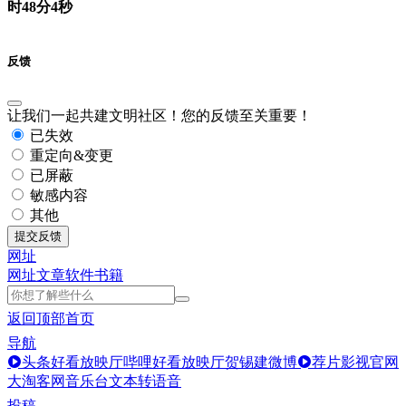
时48分4秒
反馈
让我们一起共建文明社区！您的反馈至关重要！
已失效
重定向&变更
已屏蔽
敏感内容
其他
提交反馈
网址
网址
文章
软件
书籍
返回顶部
首页
导航
头条好看放映厅
哔哩好看放映厅
贺锡建微博
荐片影视官网
大淘客网音乐台
文本转语音
投稿