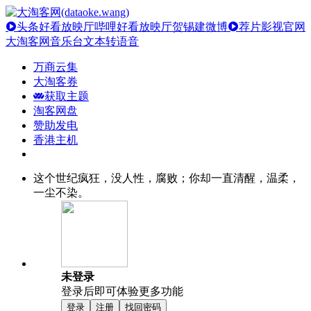
头条好看放映厅
哔哩好看放映厅
贺锡建微博
荐片影视官网
大淘客网音乐台
文本转语音
万商云集
大淘客券
获取主题
淘客网盘
赞助发电
香港主机
这个世纪疯狂，没人性，腐败；你却一直清醒，温柔，
一尘不染。
未登录
登录后即可体验更多功能
登录
注册
找回密码