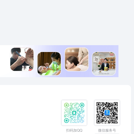
扫码加QQ
微信服务号