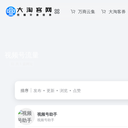
万商云集
大淘客券
视频号流量
共 1 篇网址
排序
发布
更新
浏览
点赞
视频号助手
视频号助手