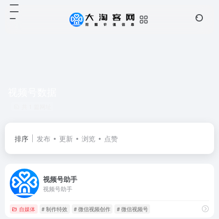
视频号数据
共 1 篇网址
排序
发布
更新
浏览
点赞
视频号助手
视频号助手
自媒体
# 制作特效
# 微信视频创作
# 微信视频号